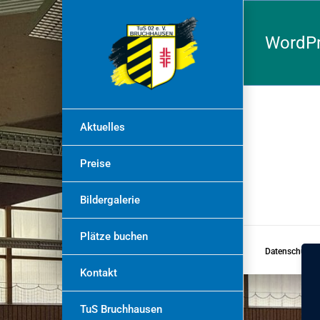
Zum
Inhalt
WordP
springen
Aktuelles
Preise
Bildergalerie
Plätze buchen
Datenschutzv
Kontakt
TuS Bruchhausen